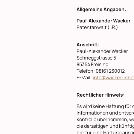
Allgemeine Angaben:
Paul-Alexander Wacker
Patentanwalt (i.R.)
Anschrift:
Paul-Alexander Wacker
Schneggstrasse 5
85354 Freising
Telefon: 08161 230012
E-Mail:
info@wacker-inno
Rechtlicher Hinweis:
Es wird keine Haftung für d
Informationen und entsprec
Kontrolle übernommen, we
die derzeitigen und künfti
hierfür eine Haftung ausg