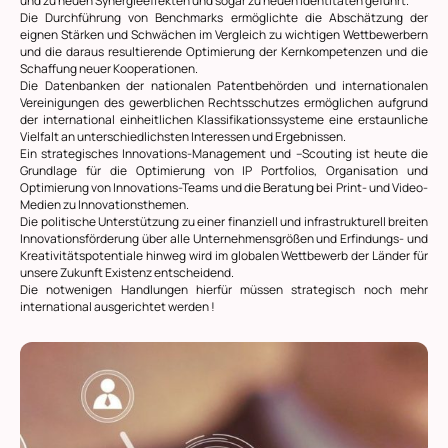
und zu neuen Synergieeffekten und sogar zu neuen Identitäten geführt.
Die Durchführung von Benchmarks ermöglichte die Abschätzung der
eignen Stärken und Schwächen im Vergleich zu wichtigen Wettbewerbern
und die daraus resultierende Optimierung der Kernkompetenzen und die
Schaffung neuer Kooperationen.
Die Datenbanken der nationalen Patentbehörden und internationalen
Vereinigungen des gewerblichen Rechtsschutzes ermöglichen aufgrund
der international einheitlichen Klassifikationssysteme eine erstaunliche
Vielfalt an unterschiedlichsten Interessen und Ergebnissen.
Ein strategisches Innovations-Management und –Scouting ist heute die
Grundlage für die Optimierung von IP Portfolios, Organisation und
Optimierung von Innovations-Teams und die Beratung bei Print- und Video-
Medien zu Innovationsthemen.
Die politische Unterstützung zu einer finanziell und infrastrukturell breiten
Innovationsförderung über alle Unternehmensgrößen und Erfindungs- und
Kreativitätspotentiale hinweg wird im globalen Wettbewerb der Länder für
unsere Zukunft Existenz entscheidend.
Die notwenigen Handlungen hierfür müssen strategisch noch mehr
international ausgerichtet werden !