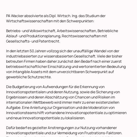
PA Wacker absolvierte als Dipl. Wirtsch. Ing. das Studium der
Wirtschaftswissenschaften mit den Schwerpunkten:
Betriebs- und Volkswirtschaft, Arbeitswissenschaften, Betriebliche
Ablauf- und Produktionsplanung, Rechtswissenschaften mit
Gesellschafts- und Patentrecht.
In den letzten 50 Jahren vollzog sich der unauffällige Wandel von der
industriebasierten zur wissensbasierten Gesellschaft. Viele der bisher
betreuten Firmen haben daher zunächst den Bedarf nach einer zuerst
betriebswirtschaftlicher Einschätzung und wertorientierten Bedeutung
von Intangible Assets mit dem unverzichtbaren Schwerpunkt auf
gewerbliche Schutzrechte.
Die Budgetierung von Aufwendungen für die Erkennung von
Innovationspotentialen und deren Nutzung, sowie die Sicherung von
Ergebnissen und deren Abschätzung von Chancen und Risiken im
internationalen Wettbewerb wird immer mehr zu einer existenziellen
Aufgabe. Eine Anleitung zur Organisation und die Moderation von
Innovationsteams hilft vorhandene Innovationspotentiale zu optimieren
und neue Innovationspotentiale zu lokalisieren.
Dafür bedarf es gezielter Anstrengungen zur Nutzung vorhandener
Innovationspotentiale und zur Vermeidung von Frustrations-Faktoren.