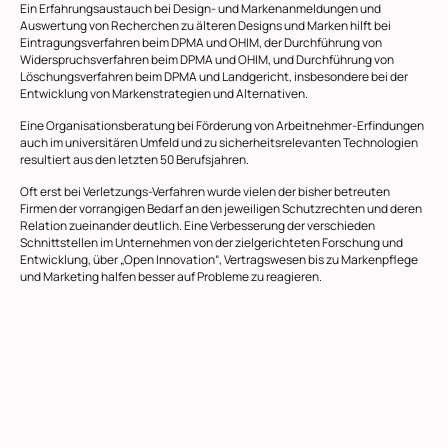
Ein Erfahrungsaustauch bei Design- und Markenanmeldungen und
Auswertung von Recherchen zu älteren Designs und Marken hilft bei
Eintragungsverfahren beim DPMA und OHIM, der Durchführung von
Widerspruchsverfahren beim DPMA und OHIM, und Durchführung von
Löschungsverfahren beim DPMA und Landgericht, insbesondere bei der
Entwicklung von Markenstrategien und Alternativen.
Eine Organisationsberatung bei Förderung von Arbeitnehmer-Erfindungen
auch im universitären Umfeld und zu sicherheitsrelevanten Technologien
resultiert aus den letzten 50 Berufsjahren.
Oft erst bei Verletzungs-Verfahren wurde vielen der bisher betreuten
Firmen der vorrangigen Bedarf an den jeweiligen Schutzrechten und deren
Relation zueinander deutlich. Eine Verbesserung der verschieden
Schnittstellen im Unternehmen von der zielgerichteten Forschung und
Entwicklung, über „Open Innovation“, Vertragswesen bis zu Markenpflege
und Marketing halfen besser auf Probleme zu reagieren.