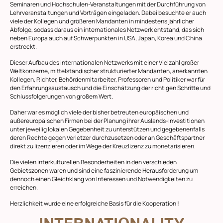
Seminaren und Hochschulen-Veranstaltungen mit der Durchführung von
Lehrveranstaltungen und Vorträgen eingeladen. Dabei besuchte er auch
viele der Kollegen und größeren Mandanten in mindestens jährlicher
Abfolge, sodass daraus ein internationales Netzwerk entstand, das sich
neben Europa auch auf Schwerpunkten in USA, Japan, Korea und China
erstreckt.
Dieser Aufbau des internationalen Netzwerks mit einer Vielzahl großer
Weltkonzerne, mittelständischer strukturierter Mandanten, anerkannten
Kollegen, Richter, Behördenmitarbeiter, Professoren und Politiker war für
den Erfahrungsaustausch und die Einschätzung der richtigen Schritte und
Schlussfolgerungen von großem Wert.
Daher war es möglich viele der bisher betreuten europäischen und
außereuropäischen Firmen bei der Planung ihrer Auslands-Investitionen
unter jeweilig lokalen Gegebenheit zu unterstützen und gegebenenfalls
deren Rechte gegen Verletzer durchzusetzen oder an Geschäftspartner
direkt zu lizenzieren oder im Wege der Kreuzlizenz zu monetarisieren.
Die vielen interkulturellen Besonderheiten in den verschieden
Gebietszonen waren und sind eine faszinierende Herausforderung um
dennoch einen Gleichklang von Interessen und Notwendigkeiten zu
erreichen.
Herzlichkeit wurde eine erfolgreiche Basis für die Kooperation !